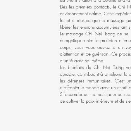
est une invitation à la détente et à l
Dès les premiers contacts, le Chi 
environnement calme. Cette expérienc
fur et à mesure que le massage pro
libérer les tensions accumulées tant 
Le massage Chi Nei Tsang ne se li
énergétique entre le praticien et v
corps, vous vous ouvrez à un voya
d’attention et de guérison. Ce proces
d’unité avec soi-même.
Les bienfaits du Chi Nei Tsang vo
durable, contribuant à améliorer la di
les défenses immunitaires. C'est u
d'affronter le monde avec un esprit p
S''accorder un moment pour un mass
de cultiver la paix intérieure et de s