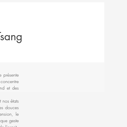
Tsang
e présente
 concentre
ond et des
t nos états
res douces
ension, le
haque geste