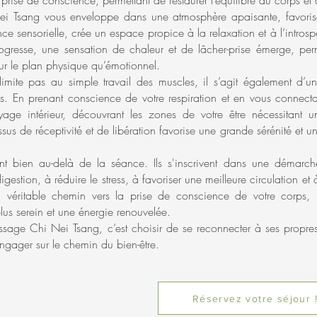
a prise de conscience, permettant de restaurer l’équilibre du corps et d
Nei Tsang vous enveloppe dans une atmosphère apaisante, favori
e sensorielle, crée un espace propice à la relaxation et à l’introsp
gresse, une sensation de chaleur et de lâcher-prise émerge, per
sur le plan physique qu’émotionnel.
mite pas au simple travail des muscles, il s’agit également d’
ous. En prenant conscience de votre respiration et en vous connecta
ge intérieur, découvrant les zones de votre être nécessitant 
sus de réceptivité et de libération favorise une grande sérénité et u
nt bien au-delà de la séance. Ils s'inscrivent dans une démarc
gestion, à réduire le stress, à favoriser une meilleure circulation et 
n véritable chemin vers la prise de conscience de votre corps, 
lus serein et une énergie renouvelée.
age Chi Nei Tsang, c’est choisir de se reconnecter à ses propres 
’engager sur le chemin du bien-être.
Réservez votre séjour 