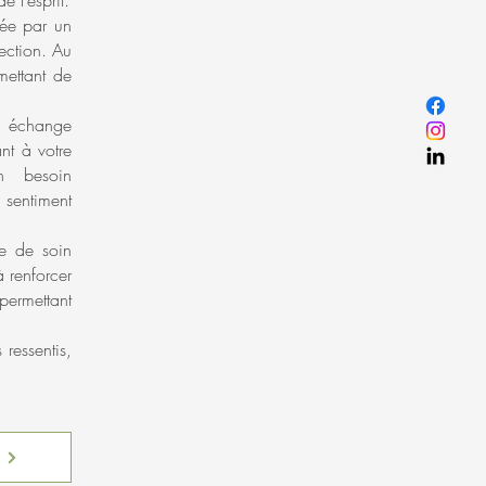
e l’esprit.
sée par un
ection. Au
mettant de
un échange
nt à votre
un besoin
n sentiment
he de soin
à renforcer
permettant
ressentis,
!