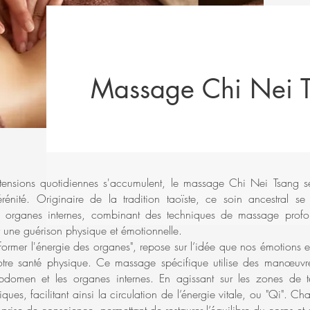
Massage Chi Nei 
tensions quotidiennes s'accumulent, le massage Chi Nei Tsang s
nité. Originaire de la tradition taoïste, ce soin ancestral se
des organes internes, combinant des techniques de massage prof
r une guérison physique et émotionnelle.
sformer l'énergie des organes", repose sur l’idée que nos émotions e
notre santé physique. Ce massage spécifique utilise des manœuv
bdomen et les organes internes. En agissant sur les zones de t
iques, facilitant ainsi la circulation de l’énergie vitale, ou "Qi". C