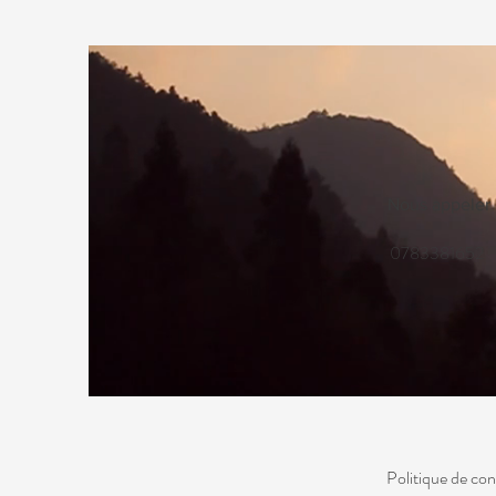
Nous appeler
0783381652
Politique de conf